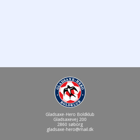
Gladsaxe-Hero Boldklub
Gladsaxevej 200
2860 søborg
gladsaxe-hero@mail.dk